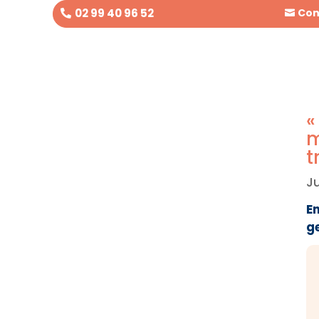
02 99 40 96 52
Con
«
m
t
Ju
E
g