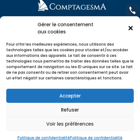
Gérer le consentement
aux cookies
Pour offrir les meilleures expériences, nous utilisons des
technologies telles que les cookies pour stocker et/ou accéder
aux informations des appareils. Le fait de consentir à ces
Comptagesma | Expert-Comptable à Saint-Malo
technologies nous permettra de traiter des données telles que le
Comptagesma | Expert Comptable à Dinan
comportement de navigation ou les ID uniques sur ce site. Le fait
de ne pas consentir ou de retirer son consentement peut avoir
Comptagesma | Expert-Comptable à Rennes
un effet négatif sur certaines caractéristiques et fonctions.
Accepter
Refuser
Comptagesma recrute >
Voir les préférences
Mentions légales >
Politique de confidentialité >
Politique de confidentialité
Politique de confidentialité