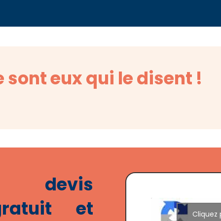
 sont eux qui le disent !
n devis
gratuit et
Cliquez 