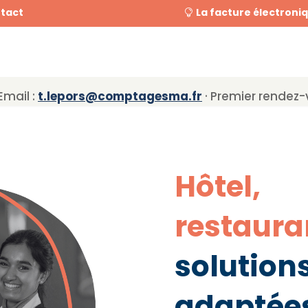
tact
La facture électroni
Email :
t.lepors@comptagesma.fr
· Premier rendez-v
Hôtel
restau
solutio
adaptée