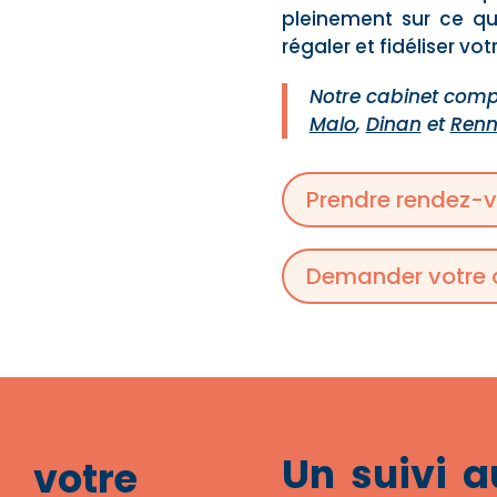
pleinement sur ce que
régaler et fidéliser vot
Notre cabinet com
Malo
,
Dinan
et
Renn
Prendre rendez-
Demander votre d
Un suivi a
votre