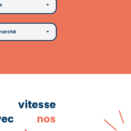
e
 marché
 vitesse
 avec
nos