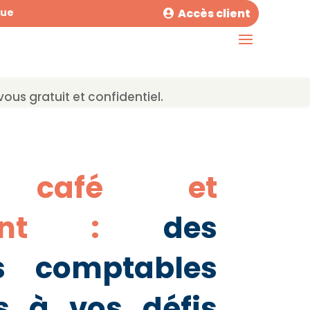
Accès client
que
ous gratuit et confidentiel.
, café et
rant :
des
ns comptables
s à vos défis