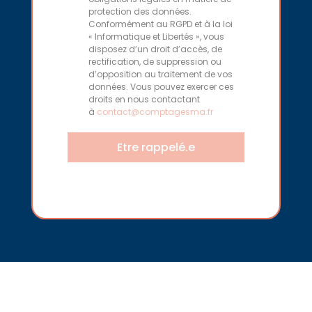
protection des données.
Conformément au RGPD et à la loi
« Informatique et Libertés », vous
disposez d’un droit d’accès, de
rectification, de suppression ou
d’opposition au traitement de vos
données. Vous pouvez exercer ces
droits en nous contactant
à
contact@comptagesma.fr
Etre rappelé.e