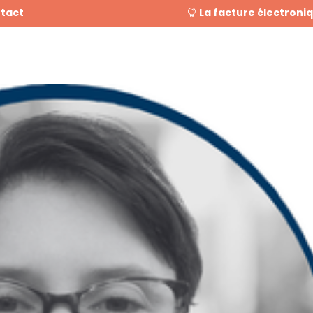
tact
La facture électroni