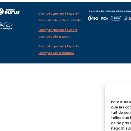
Comptagesma | Expert-
Comptable à Saint-Malo
Comptagesma | Expert
Comptable à Dinan
Comptagesma | Expert-
Comptable à Rennes
Pour offrir
que les co
fait de co
telles que 
de ne pas 
négatif sur