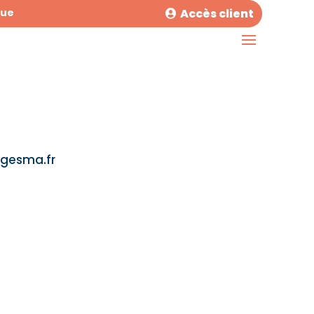
Accès client
que
gesma.fr