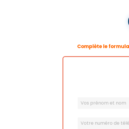
Complète le formula
Cliquez
pour
accepter
les
cookies
marketing
et
activer
ce
contenu