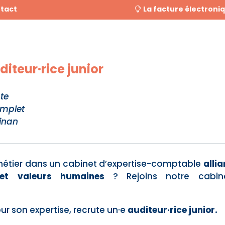
tact
La facture électroni
diteur·rice junior
te
mplet
inan
métier dans un cabinet d’expertise-comptable
allia
et valeurs humaines
? Rejoins notre cabin
r son expertise, recrute un·e
auditeur·rice junior.