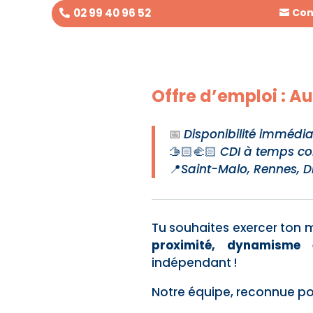
02 99 40 96 52
Con
Offre d’emploi : Au
📅
Disponibilité immédia
🫱🏻‍🫲🏻
CDI à temps co
📍
Saint-Malo, Rennes, D
Tu souhaites exercer ton 
proximité, dynamisme 
indépendant !
Notre équipe, reconnue pou