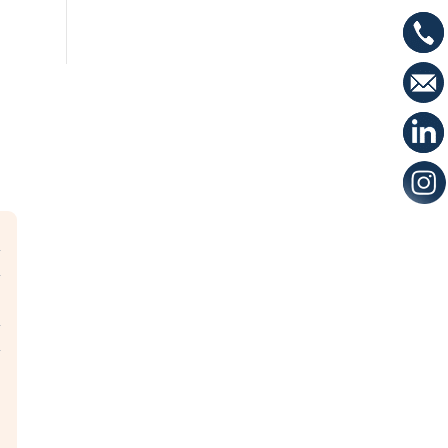
,
,
e
,
,