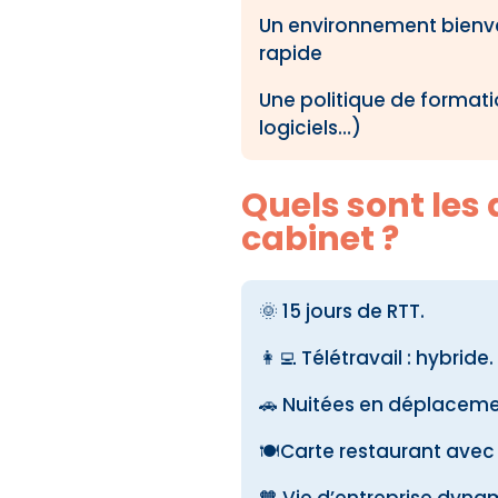
Un environnement bienvei
rapide
Une politique de format
logiciels…)
Quels sont les 
cabinet ?
🌞 15 jours de RTT.
👩‍💻 Télétravail : hybride.
🚗 Nuitées en déplacemen
🍽️Carte restaurant ave
🧡 Vie d’entreprise dynami