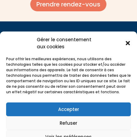
Prendre rendez-vous
Gérer le consentement
aux cookies
Pour offrir les meilleures expériences, nous utilisons des
technologies telles que les cookies pour stocker et/ou accéder
aux informations des appareils. Le fait de consentir à ces
technologies nous permettra de traiter des données telles que le
comportement de navigation ou les ID uniques sur ce site. Le fait
de ne pas consentir ou de retirer son consentement peut avoir
un effet négatif sur certaines caractéristiques et fonctions.
Comptagesma | Expert-Comptable à Saint-Malo
Comptagesma | Expert Comptable à Dinan
Accepter
Comptagesma | Expert-Comptable à Rennes
Refuser
Comptagesma recrute >
Voir les préférences