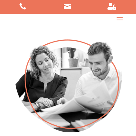


