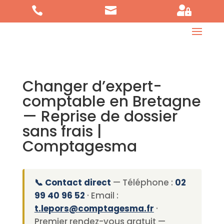



Changer d’expert-
comptable en Bretagne
— Reprise de dossier
sans frais |
Comptagesma
📞 Contact direct
— Téléphone :
02
99 40 96 52
· Email :
t.lepors@comptagesma.fr
·
Premier rendez-vous gratuit —